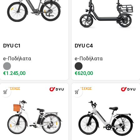
DYU C1
DYU C4
e-Ποδήλατα
e-Ποδήλατα
€
1.245,00
€
620,00
ΠΡΟΣΕΧΏΣ
ΠΡΟΣΕΧΏΣ
,