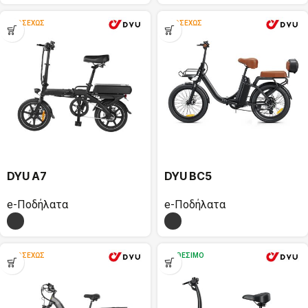
ΠΡΟΣΕΧΏΣ
ΠΡΟΣΕΧΏΣ
DYU A7
DYU BC5
e-Ποδήλατα
e-Ποδήλατα
ΠΡΟΣΕΧΏΣ
ΔΙΑΘΈΣΙΜΟ