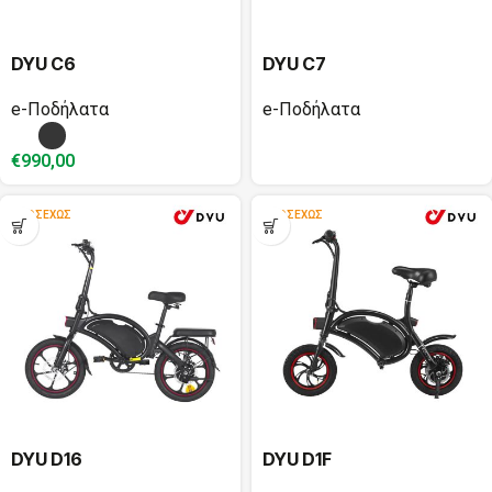
DYU C6
DYU C7
e-Ποδήλατα
e-Ποδήλατα
€
990,00
ΠΡΟΣΕΧΏΣ
ΠΡΟΣΕΧΏΣ
DYU D16
DYU D1F