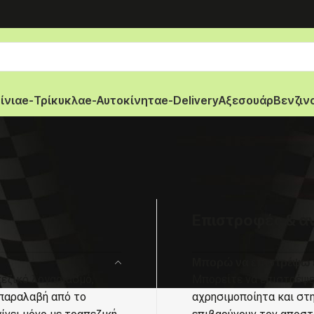
ίνια
e-Τρίκυκλα
e-Αυτοκίνητα
e-Delivery
Αξεσουάρ
Βενζιν
Επιστροφές & α
Μπορώ να επιστρέψω έ
εζικό λογαριασμό,
Μπορείτε να επιστρέψετ
 παραλαβή από το
αχρησιμοποίητα και στη