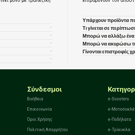
ίνει μόνο με τραπεζική
επιβαρύνουν τον αποστ
Υπάρχουν προϊόντα πο
Τι γίνεται σε περίπτω
Μπορώ να αλλάξω ένα 
Μπορώ να ακυρώσω τη
Γίνονται επιστροφές χ
Σύνδεσμοι
Κατηγορ
Βοήθεια
e-Scooters
Επικοινωνία
e-Μοτοσυκλέ
Όροι Χρήσης
e-Ποδήλατα
Πολιτική Απορρήτου
e-Τρίκυκλα