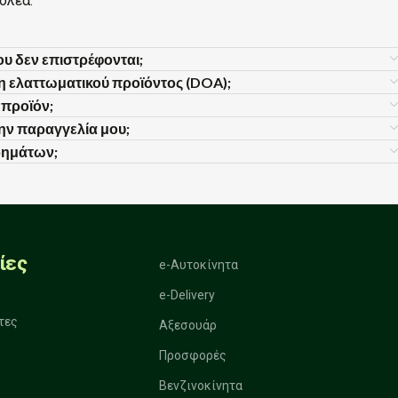
ολέα.
υ δεν επιστρέφονται;
ση ελαττωματικού προϊόντος (DOA);
προϊόν;
ν παραγγελία μου;
ρημάτων;
ίες
e-Αυτοκίνητα
e-Delivery
τες
Αξεσουάρ
Προσφορές
Βενζινοκίνητα