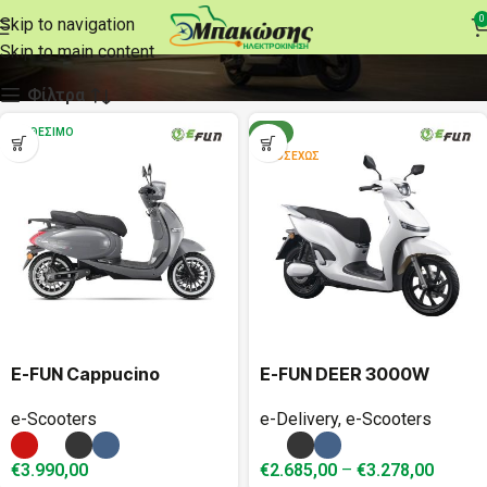
e-Scooters
0
Skip to navigation
Skip to main content
Φίλτρα
ΔΙΑΘΈΣΙΜΟ
ΝΈΟ
ΠΡΟΣΕΧΏΣ
E-FUN Cappucino
E-FUN DEER 3000W
e-Scooters
e-Delivery
,
e-Scooters
€
3.990,00
€
2.685,00
–
€
3.278,00