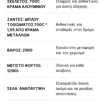
ΣΚΕΛΕΤΌΣ: 700C
Ελαφρύς και ανθεκτικός
ΚΡΆΜΑ ΑΛΟΥΜΙΝΊΟΥ
για άνετη οδήγηση.
ΖΆΝΤΕΣ: ΔΙΠΛΟΎ
ΤΟΙΧΏΜΑΤΟΣ 700C *
Ανθεκτικές και
1,95 ΑΠΌ ΚΡΆΜΑ
σταθερές στον δρόμο.
ΜΕΤΆΛΛΩΝ
Εύκολο στη μεταφορά
ΒΆΡΟΣ: 25KG
και τον χειρισμό.
ΜΈΓΙΣΤΟ ΦΟΡΤΊΟ:
Ιδανικό για κάθε
125KG
αναβάτη.
Εξασφαλίζει άνεση
ΣΈΛΑ: ΑΝΑΠΑΥΤΙΚΉ
ακόμα και σε μεγάλες
αποστάσεις.