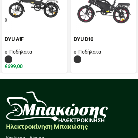
DYU A1F
DYU D16
e-Ποδήλατα
e-Ποδήλατα
€
699,00
Ηλεκτροκίνηση Μπακώσης