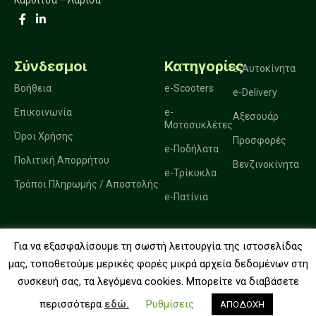
Καρδίτσα – Λάρισα
Σύνδεσμοι
Κατηγορίες
e-Αυτοκίνητα
Βοήθεια
e-Scooters
e-Delivery
Επικοινωνία
e-
Αξεσουάρ
Μοτοσυκλέτες
Όροι Χρήσης
Προσφορές
e-Ποδήλατα
Πολιτική Απορρήτου
Βενζινοκίνητα
e-Τρίκυκλα
Τρόποι Πληρωμής / Αποστολής
e-Πατίνια
Για να εξασφαλίσουμε τη σωστή λειτουργία της ιστοσελίδας
2025. Ηλεκτροκίνηση Μπακώσης.
μας, τοποθετούμε μερικές φορές μικρά αρχεία δεδομένων στη
συσκευή σας, τα λεγόμενα cookies. Μπορείτε να διαβάσετε
0
περισσότερα
εδώ.
Ρυθμίσεις
ΑΠΟΔΟΧΗ