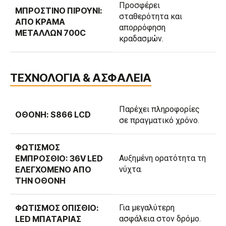
Προσφέρει
ΜΠΡΟΣΤΙΝΌ ΠΙΡΟΎΝΙ:
σταθερότητα και
ΑΠΌ ΚΡΆΜΑ
απορρόφηση
ΜΕΤΆΛΛΩΝ 700C
κραδασμών.
ΤΕΧΝΟΛΟΓΙΑ & ΑΣΦΑΛΕΙΑ
Παρέχει πληροφορίες
ΟΘΌΝΗ: S866 LCD
σε πραγματικό χρόνο.
ΦΩΤΙΣΜΌΣ
ΕΜΠΡΌΣΘΙΟ: 36V LED
Αυξημένη ορατότητα τη
ΕΛΕΓΧΌΜΕΝΟ ΑΠΌ
νύχτα.
ΤΗΝ ΟΘΌΝΗ
ΦΩΤΙΣΜΌΣ ΟΠΊΣΘΙΟ:
Για μεγαλύτερη
LED ΜΠΑΤΑΡΊΑΣ
ασφάλεια στον δρόμο.