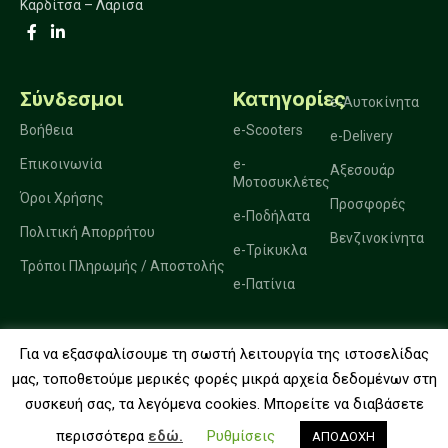
Καρδίτσα – Λάρισα
Σύνδεσμοι
Κατηγορίες
e-Αυτοκίνητα
Βοήθεια
e-Scooters
e-Delivery
Επικοινωνία
e-
Αξεσουάρ
Μοτοσυκλέτες
Όροι Χρήσης
Προσφορές
e-Ποδήλατα
Πολιτική Απορρήτου
Βενζινοκίνητα
e-Τρίκυκλα
Τρόποι Πληρωμής / Αποστολής
e-Πατίνια
Για να εξασφαλίσουμε τη σωστή λειτουργία της ιστοσελίδας
2025. Ηλεκτροκίνηση Μπακώσης.
μας, τοποθετούμε μερικές φορές μικρά αρχεία δεδομένων στη
συσκευή σας, τα λεγόμενα cookies. Μπορείτε να διαβάσετε
0
περισσότερα
εδώ.
Ρυθμίσεις
ΑΠΟΔΟΧΗ