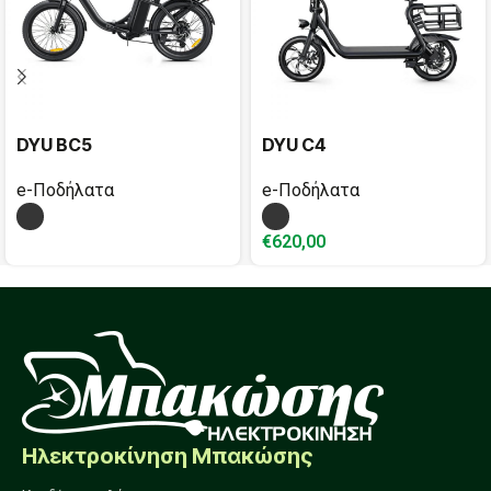
DYU BC5
DYU C4
e-Ποδήλατα
e-Ποδήλατα
€
620,00
Ηλεκτροκίνηση Μπακώσης