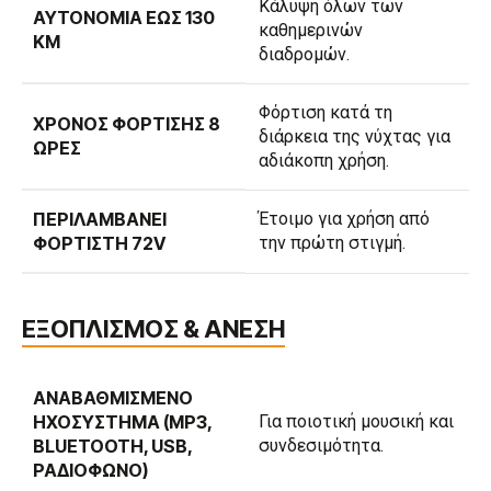
Κάλυψη όλων των
ΑΥΤΟΝΟΜΊΑ ΈΩΣ 130
καθημερινών
KM
διαδρομών.
Φόρτιση κατά τη
ΧΡΌΝΟΣ ΦΌΡΤΙΣΗΣ 8
διάρκεια της νύχτας για
ΏΡΕΣ
αδιάκοπη χρήση.
ΠΕΡΙΛΑΜΒΆΝΕΙ
Έτοιμο για χρήση από
ΦΟΡΤΙΣΤΉ 72V
την πρώτη στιγμή.
ΕΞΟΠΛΙΣΜΟΣ & ΑΝΕΣΗ
ΑΝΑΒΑΘΜΙΣΜΈΝΟ
ΗΧΟΣΎΣΤΗΜΑ (MP3,
Για ποιοτική μουσική και
BLUETOOTH, USB,
συνδεσιμότητα.
ΡΑΔΙΌΦΩΝΟ)