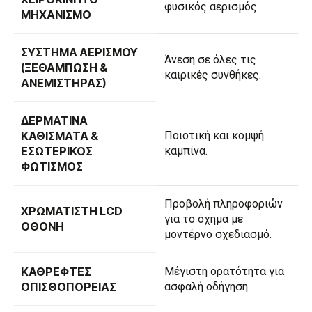
φυσικός αερισμός.
ΜΗΧΑΝΙΣΜΌ
ΣΎΣΤΗΜΑ ΑΕΡΙΣΜΟΎ
Άνεση σε όλες τις
(ΞΕΘΆΜΠΩΣΗ &
καιρικές συνθήκες.
ΑΝΕΜΙΣΤΉΡΑΣ)
ΔΕΡΜΆΤΙΝΑ
ΚΑΘΊΣΜΑΤΑ &
Ποιοτική και κομψή
ΕΣΩΤΕΡΙΚΌΣ
καμπίνα.
ΦΩΤΙΣΜΌΣ
Προβολή πληροφοριών
ΧΡΩΜΑΤΙΣΤΉ LCD
για το όχημα με
ΟΘΌΝΗ
μοντέρνο σχεδιασμό.
ΚΑΘΡΈΦΤΕΣ
Μέγιστη ορατότητα για
ΟΠΙΣΘΟΠΟΡΕΊΑΣ
ασφαλή οδήγηση.