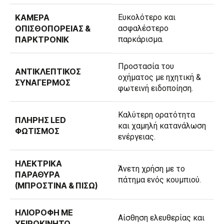
ΚΆΜΕΡΑ
Ευκολότερο και
ΟΠΙΣΘΟΠΟΡΕΊΑΣ &
ασφαλέστερο
ΠΑΡΚΤΡΟΝΊΚ
παρκάρισμα.
Προστασία του
ΑΝΤΙΚΛΕΠΤΙΚΌΣ
οχήματος με ηχητική &
ΣΥΝΑΓΕΡΜΌΣ
φωτεινή ειδοποίηση.
Καλύτερη ορατότητα
ΠΛΉΡΗΣ LED
και χαμηλή κατανάλωση
ΦΩΤΙΣΜΌΣ
ενέργειας.
ΗΛΕΚΤΡΙΚΆ
Άνετη χρήση με το
ΠΑΡΆΘΥΡΑ
πάτημα ενός κουμπιού.
(ΜΠΡΟΣΤΙΝΆ & ΠΊΣΩ)
ΗΛΙΟΡΟΦΉ ΜΕ
Αίσθηση ελευθερίας και
ΧΕΙΡΟΚΊΝΗΤΟ