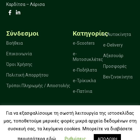
Καρδίτσα – Λάρισα
Σύνδεσμοι
Κατηγορίες
e-Αυτοκίνητα
Βοήθεια
e-Scooters
e-Delivery
Επικοινωνία
e-
Αξεσουάρ
Μοτοσυκλέτες
Όροι Χρήσης
Προσφορές
e-Ποδήλατα
Πολιτική Απορρήτου
Βενζινοκίνητα
e-Τρίκυκλα
Τρόποι Πληρωμής / Αποστολής
e-Πατίνια
Για να εξασφαλίσουμε τη σωστή λειτουργία της ιστοσελίδας
2025. Ηλεκτροκίνηση Μπακώσης.
μας, τοποθετούμε μερικές φορές μικρά αρχεία δεδομένων στη
συσκευή σας, τα λεγόμενα cookies. Μπορείτε να διαβάσετε
0
περισσότερα
εδώ.
Ρυθμίσεις
ΑΠΟΔΟΧΗ