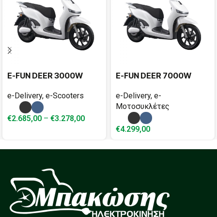
E-FUN DEER 3000W
E-FUN DEER 7000W
e-Delivery
,
e-Scooters
e-Delivery
,
e-
Μοτοσυκλέτες
€
2.685,00
–
€
3.278,00
€
4.299,00