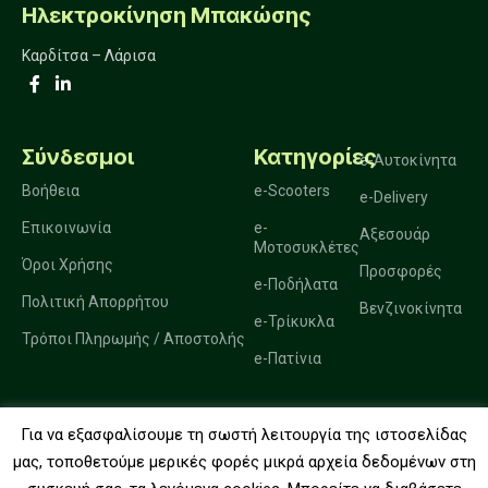
Ηλεκτροκίνηση Μπακώσης
Καρδίτσα – Λάρισα
Σύνδεσμοι
Κατηγορίες
e-Αυτοκίνητα
Βοήθεια
e-Scooters
e-Delivery
Επικοινωνία
e-
Αξεσουάρ
Μοτοσυκλέτες
Όροι Χρήσης
Προσφορές
e-Ποδήλατα
Πολιτική Απορρήτου
Βενζινοκίνητα
e-Τρίκυκλα
Τρόποι Πληρωμής / Αποστολής
e-Πατίνια
Για να εξασφαλίσουμε τη σωστή λειτουργία της ιστοσελίδας
2025. Ηλεκτροκίνηση Μπακώσης.
μας, τοποθετούμε μερικές φορές μικρά αρχεία δεδομένων στη