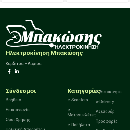
Ηλεκτροκίνηση Μπακώσης
Καρδίτσα – Λάρισα
Σύνδεσμοι
Κατηγορίες
e-Αυτοκίνητα
Βοήθεια
e-Scooters
e-Delivery
Επικοινωνία
e-
Αξεσουάρ
Μοτοσυκλέτες
Όροι Χρήσης
Προσφορές
e-Ποδήλατα
Πολιτική Απορρήτου