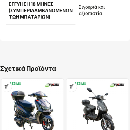
ΕΓΓΎΗΣΗ 18 ΜΉΝΕΣ
Σιγουριά και
(ΣΥΜΠΕΡΙΛΑΜΒΑΝΟΜΈΝΩΝ
αξιοπιστία.
ΤΩΝ ΜΠΑΤΑΡΙΏΝ)
Σχετικά Προϊόντα
ΔΙΑΘΈΣΙΜΟ
ΔΙΑΘΈΣΙΜΟ