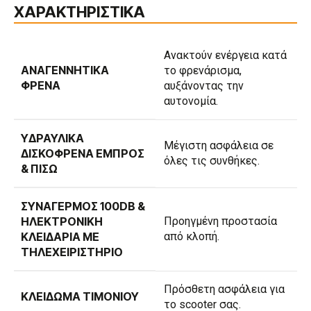
ΧΑΡΑΚΤΗΡΙΣΤΙΚΑ
Ανακτούν ενέργεια κατά
ΑΝΑΓΕΝΝΗΤΙΚΆ
το φρενάρισμα,
ΦΡΈΝΑ
αυξάνοντας την
αυτονομία.
ΥΔΡΑΥΛΙΚΆ
Μέγιστη ασφάλεια σε
ΔΙΣΚΌΦΡΕΝΑ ΕΜΠΡΌΣ
όλες τις συνθήκες.
& ΠΊΣΩ
ΣΥΝΑΓΕΡΜΌΣ 100DB &
ΗΛΕΚΤΡΟΝΙΚΉ
Προηγμένη προστασία
ΚΛΕΙΔΑΡΙΆ ΜΕ
από κλοπή.
ΤΗΛΕΧΕΙΡΙΣΤΉΡΙΟ
Πρόσθετη ασφάλεια για
ΚΛΕΊΔΩΜΑ ΤΙΜΟΝΙΟΎ
το scooter σας.