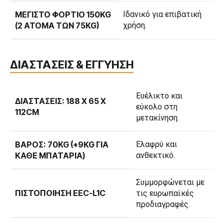
ΜΈΓΙΣΤΟ ΦΟΡΤΊΟ 150KG
Ιδανικό για επιβατική
(2 ΆΤΟΜΑ ΤΩΝ 75KG)
χρήση.
ΔΙΑΣΤΑΣΕΙΣ & ΕΓΓΥΗΣΗ
Ευέλικτο και
ΔΙΑΣΤΆΣΕΙΣ: 188 X 65 X
εύκολο στη
112CM
μετακίνηση.
ΒΆΡΟΣ: 70KG (+9KG ΓΙΑ
Ελαφρύ και
ΚΆΘΕ ΜΠΑΤΑΡΊΑ)
ανθεκτικό.
Συμμορφώνεται με
ΠΙΣΤΟΠΟΊΗΣΗ EEC-L1C
τις ευρωπαϊκές
προδιαγραφές.