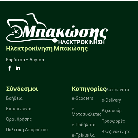
Ηλεκτροκίνηση Μπακώσης
Καρδίτσα – Λάρισα
Σύνδεσμοι
Κατηγορίες
e-Αυτοκίνητα
Βοήθεια
e-Scooters
e-Delivery
Επικοινωνία
e-
Αξεσουάρ
Μοτοσυκλέτες
Όροι Χρήσης
Προσφορές
e-Ποδήλατα
Πολιτική Απορρήτου
Βενζινοκίνητα
e-Τρίκυκλα