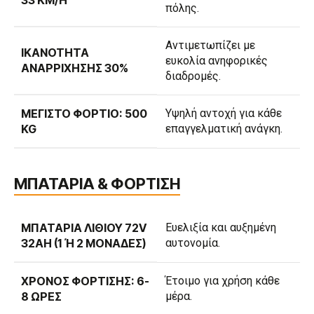
33 KM/H
πόλης.
Αντιμετωπίζει με
ΙΚΑΝΌΤΗΤΑ
ευκολία ανηφορικές
ΑΝΑΡΡΊΧΗΣΗΣ 30%
διαδρομές.
ΜΈΓΙΣΤΟ ΦΟΡΤΊΟ: 500
Υψηλή αντοχή για κάθε
KG
επαγγελματική ανάγκη.
ΜΠΑΤΑΡΙΑ & ΦΟΡΤΙΣΗ
ΜΠΑΤΑΡΊΑ ΛΙΘΊΟΥ 72V
Ευελιξία και αυξημένη
32AH (1 Ή 2 ΜΟΝΆΔΕΣ)
αυτονομία.
ΧΡΌΝΟΣ ΦΌΡΤΙΣΗΣ: 6-
Έτοιμο για χρήση κάθε
8 ΏΡΕΣ
μέρα.