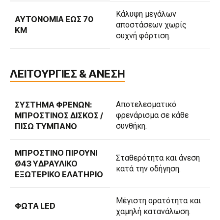
Κάλυψη μεγάλων
ΑΥΤΟΝΟΜΊΑ ΈΩΣ 70
αποστάσεων χωρίς
KM
συχνή φόρτιση.
ΛΕΙΤΟΥΡΓΙΕΣ & ΑΝΕΣΗ
ΣΎΣΤΗΜΑ ΦΡΈΝΩΝ:
Αποτελεσματικό
ΜΠΡΟΣΤΙΝΌΣ ΔΊΣΚΟΣ /
φρενάρισμα σε κάθε
ΠΊΣΩ ΤΎΜΠΑΝΟ
συνθήκη.
ΜΠΡΟΣΤΙΝΌ ΠΙΡΟΎΝΙ
Σταθερότητα και άνεση
Ø43 ΥΔΡΑΥΛΙΚΌ
κατά την οδήγηση.
ΕΞΩΤΕΡΙΚΌ ΕΛΑΤΉΡΙΟ
Μέγιστη ορατότητα και
ΦΏΤΑ LED
χαμηλή κατανάλωση.