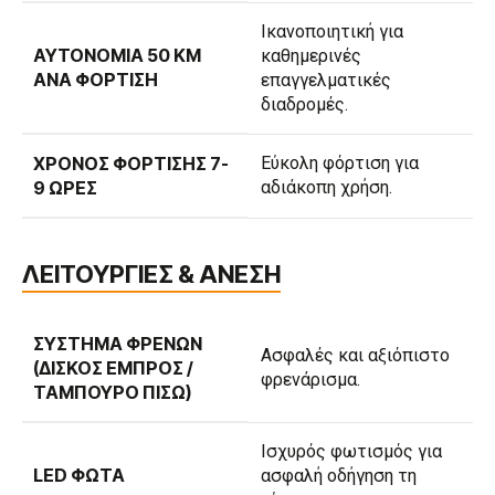
Ικανοποιητική για
ΑΥΤΟΝΟΜΊΑ 50 KM
καθημερινές
ΑΝΆ ΦΌΡΤΙΣΗ
επαγγελματικές
διαδρομές.
ΧΡΌΝΟΣ ΦΌΡΤΙΣΗΣ 7-
Εύκολη φόρτιση για
9 ΏΡΕΣ
αδιάκοπη χρήση.
ΛΕΙΤΟΥΡΓΙΕΣ & ΑΝΕΣΗ
ΣΎΣΤΗΜΑ ΦΡΈΝΩΝ
Ασφαλές και αξιόπιστο
(ΔΊΣΚΟΣ ΕΜΠΡΌΣ /
φρενάρισμα.
ΤΑΜΠΟΎΡΟ ΠΊΣΩ)
Ισχυρός φωτισμός για
LED ΦΏΤΑ
ασφαλή οδήγηση τη