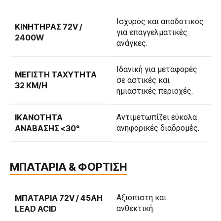
Ισχυρός και αποδοτικός
ΚΙΝΗΤΉΡΑΣ 72V /
για επαγγελματικές
2400W
ανάγκες.
Ιδανική για μεταφορές
ΜΈΓΙΣΤΗ ΤΑΧΎΤΗΤΑ
σε αστικές και
32 KM/H
ημιαστικές περιοχές.
ΙΚΑΝΌΤΗΤΑ
Αντιμετωπίζει εύκολα
ΑΝΆΒΑΣΗΣ <30°
ανηφορικές διαδρομές.
ΜΠΑΤΑΡΙΑ & ΦΟΡΤΙΣΗ
ΜΠΑΤΑΡΊΑ 72V / 45AH
Αξιόπιστη και
LEAD ACID
ανθεκτική.