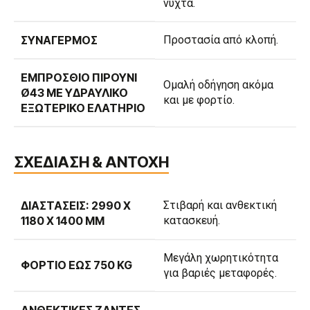
νύχτα.
ΣΥΝΑΓΕΡΜΌΣ
Προστασία από κλοπή.
ΕΜΠΡΌΣΘΙΟ ΠΙΡΟΎΝΙ
Ομαλή οδήγηση ακόμα
Ø43 ΜΕ ΥΔΡΑΥΛΙΚΌ
και με φορτίο.
ΕΞΩΤΕΡΙΚΌ ΕΛΑΤΉΡΙΟ
ΣΧΕΔΙΑΣΗ & ΑΝΤΟΧΗ
ΔΙΑΣΤΆΣΕΙΣ: 2990 X
Στιβαρή και ανθεκτική
1180 X 1400 MM
κατασκευή.
Μεγάλη χωρητικότητα
ΦΟΡΤΊΟ ΈΩΣ 750 KG
για βαριές μεταφορές.
ΑΝΘΕΚΤΙΚΈΣ ΖΆΝΤΕΣ