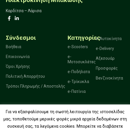
Καρδίτσα – Λάρισα
Σύνδεσμοι
Κατηγορίες
e-Αυτοκίνητα
Βοήθεια
e-Scooters
e-Delivery
Επικοινωνία
e-
Αξεσουάρ
Μοτοσυκλέτες
Όροι Χρήσης
Προσφορές
e-Ποδήλατα
Πολιτική Απορρήτου
Βενζινοκίνητα
e-Τρίκυκλα
Τρόποι Πληρωμής / Αποστολής
e-Πατίνια
Για να εξασφαλίσουμε τη σωστή λειτουργία της ιστοσελίδας
2025. Ηλεκτροκίνηση Μπακώσης.
μας, τοποθετούμε μερικές φορές μικρά αρχεία δεδομένων στη
συσκευή σας, τα λεγόμενα cookies. Μπορείτε να διαβάσετε