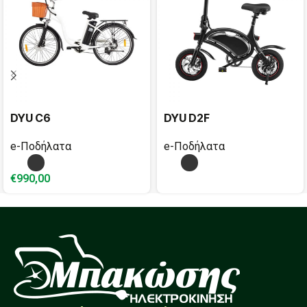
DYU C6
DYU D2F
e-Ποδήλατα
e-Ποδήλατα
€
990,00