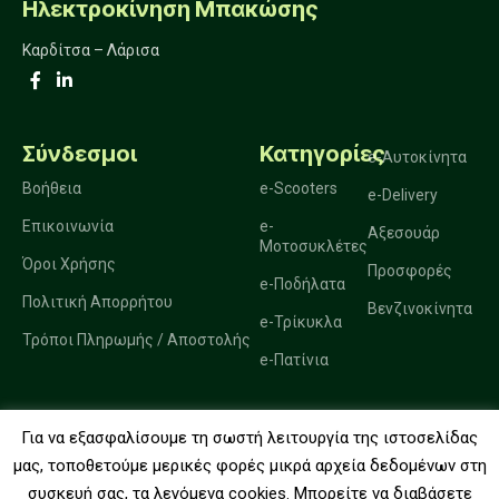
Ηλεκτροκίνηση Μπακώσης
Καρδίτσα – Λάρισα
Σύνδεσμοι
Κατηγορίες
e-Αυτοκίνητα
Βοήθεια
e-Scooters
e-Delivery
Επικοινωνία
e-
Αξεσουάρ
Μοτοσυκλέτες
Όροι Χρήσης
Προσφορές
e-Ποδήλατα
Πολιτική Απορρήτου
Βενζινοκίνητα
e-Τρίκυκλα
Τρόποι Πληρωμής / Αποστολής
e-Πατίνια
Για να εξασφαλίσουμε τη σωστή λειτουργία της ιστοσελίδας
2025. Ηλεκτροκίνηση Μπακώσης.
μας, τοποθετούμε μερικές φορές μικρά αρχεία δεδομένων στη
συσκευή σας, τα λεγόμενα cookies. Μπορείτε να διαβάσετε