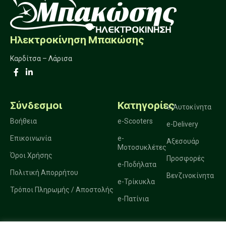
Ηλεκτροκίνηση Μπακώσης
Καρδίτσα – Λάρισα
Σύνδεσμοι
Κατηγορίες
e-Αυτοκίνητα
Βοήθεια
e-Scooters
e-Delivery
Επικοινωνία
e-
Αξεσουάρ
Μοτοσυκλέτες
Όροι Χρήσης
Προσφορές
e-Ποδήλατα
Πολιτική Απορρήτου
Βενζινοκίνητα
e-Τρίκυκλα
Τρόποι Πληρωμής / Αποστολής
e-Πατίνια