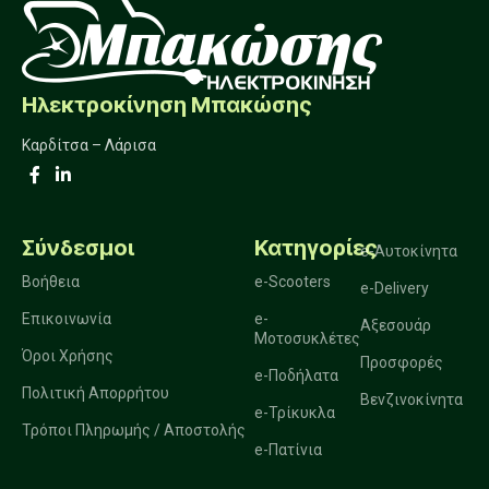
Ηλεκτροκίνηση Μπακώσης
Καρδίτσα – Λάρισα
Σύνδεσμοι
Κατηγορίες
e-Αυτοκίνητα
Βοήθεια
e-Scooters
e-Delivery
Επικοινωνία
e-
Αξεσουάρ
Μοτοσυκλέτες
Όροι Χρήσης
Προσφορές
e-Ποδήλατα
Πολιτική Απορρήτου
Βενζινοκίνητα
e-Τρίκυκλα
Τρόποι Πληρωμής / Αποστολής
e-Πατίνια