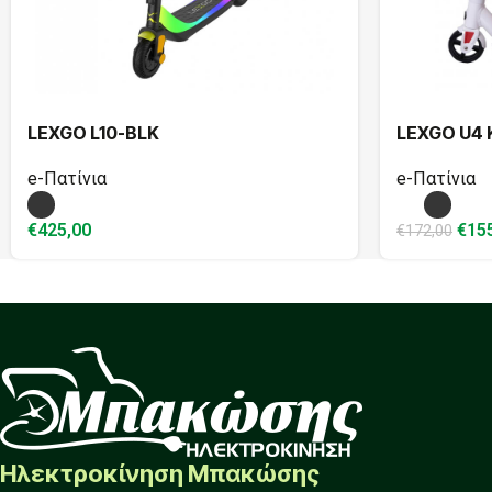
LEXGO L10-BLK
LEXGO U4 
e-Πατίνια
e-Πατίνια
€
425,00
€
15
€
172,00
Ηλεκτροκίνηση Μπακώσης