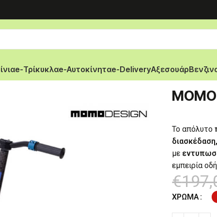
ίνια
e-Τρίκυκλα
e-Αυτοκίνητα
e-Delivery
Αξεσουάρ
Βενζιν
MOMOD
Το απόλυτο
διασκέδαση,
με
εντυπωσι
εμπειρία οδ
€
197,
ΧΡΏΜΑ