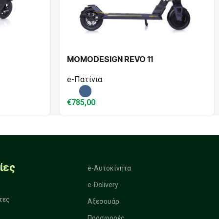
MOMODESIGN REVO 11
e-Πατίνια
€
785,00
ίες
e-Αυτοκίνητα
e-Delivery
τες
Αξεσουάρ
Προσφορές