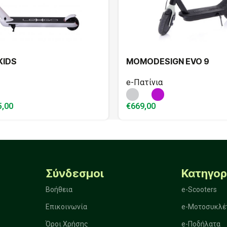
KIDS
MOMODESIGN EVO 9
e-Πατίνια
5,00
€
669,00
Σύνδεσμοι
Κατηγορ
Βοήθεια
e-Scooters
Επικοινωνία
e-Μοτοσυκλέ
Όροι Χρήσης
e-Ποδήλατα