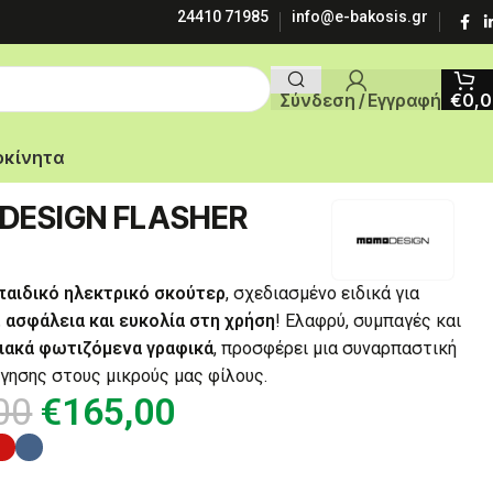
24410 71985
info@e-bakosis.gr
Σύνδεση / Εγγραφή
€
0,
οκίνητα
ESIGN FLASHER
παιδικό ηλεκτρικό σκούτερ
, σχεδιασμένο ειδικά για
 ασφάλεια και ευκολία στη χρήση
! Ελαφρύ, συμπαγές και
ακά φωτιζόμενα γραφικά
, προσφέρει μια συναρπαστική
ήγησης στους μικρούς μας φίλους.
00
€
165,00