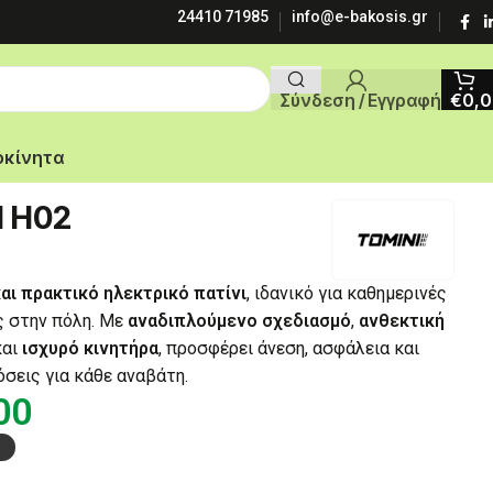
24410 71985
info@e-bakosis.gr
Σύνδεση / Εγγραφή
€
0,
οκίνητα
I H02
αι πρακτικό ηλεκτρικό πατίνι
, ιδανικό για καθημερινές
ς στην πόλη. Με
αναδιπλούμενο σχεδιασμό
,
ανθεκτική
αι
ισχυρό κινητήρα
, προσφέρει άνεση, ασφάλεια και
όσεις για κάθε αναβάτη.
00