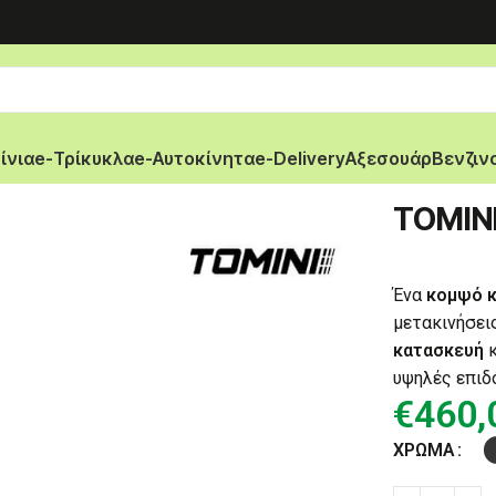
ίνια
e-Τρίκυκλα
e-Αυτοκίνητα
e-Delivery
Αξεσουάρ
Βενζιν
TOMIN
Ένα
κομψό κ
μετακινήσει
κατασκευή
κ
υψηλές επιδ
€
460,
ΧΡΏΜΑ