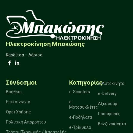
Ηλεκτροκίνηση Μπακώσης
Καρδίτσα – Λάρισα
Σύνδεσμοι
Κατηγορίες
e-Αυτοκίνητα
Βοήθεια
e-Scooters
e-Delivery
Επικοινωνία
e-
Αξεσουάρ
Μοτοσυκλέτες
Όροι Χρήσης
Προσφορές
e-Ποδήλατα
Πολιτική Απορρήτου
Βενζινοκίνητα
e-Τρίκυκλα
Τρόποι Πληρωμής / Αποστολής